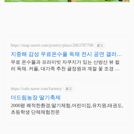
https://map.naver.com/p/entry/place/2063787708
광고
지중해 감성 무료온수풀 독채 전시 공연 갤러리
문화공간
무료 온수풀과 프라이빗 자쿠지가 있는 산방산 뷰 컬
러 독채. 커플, 대가족 추천 귤정원과 계절 꽃 조경 산
책, 호텔급 침구로 푹 쉬는 제주 감성 빌리지 독채.
https://cafe.naver.com/farmtry
광고
더드림농장 딸기축제
2000평 쾌적한환경,딸기체험,어린이집,유치원,태권도,
초등학생 단체체험전문